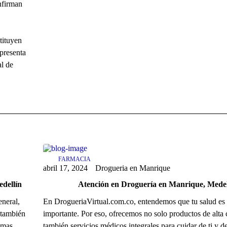
nfirman
tituyen
 presenta
al de
FARMACIA
abril 17, 2024
Drogueria en Manrique
edellín
Atención en Droguería en Manrique, Medel
eneral,
En DrogueriaVirtual.com.co, entendemos que tu salud es
 también
importante. Por eso, ofrecemos no solo productos de alta 
emas
también servicios médicos integrales para cuidar de ti y de