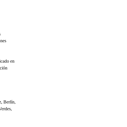
s
ones
icado en
nción
, Berlín,
Verdes,