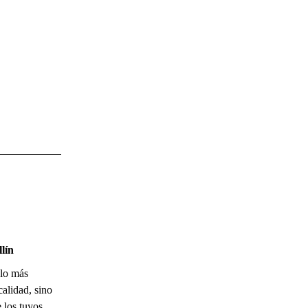
lín
 lo más
calidad, sino
 los tuyos.