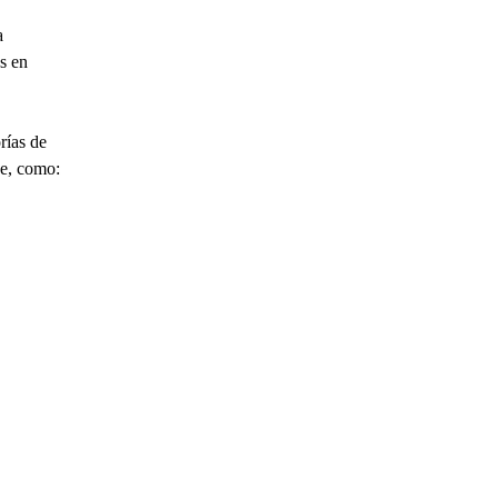
a
s en
rías de
ue, como: