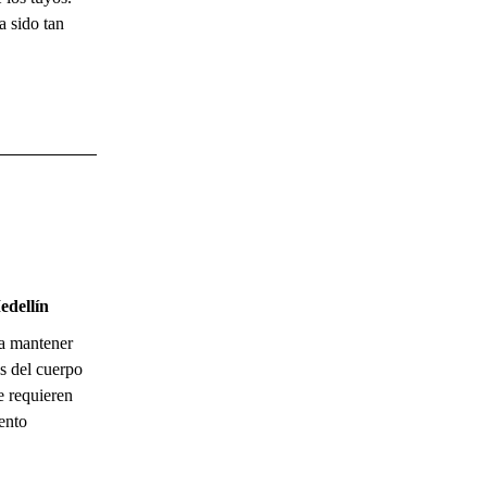
a sido tan
edellín
ra mantener
es del cuerpo
e requieren
ento