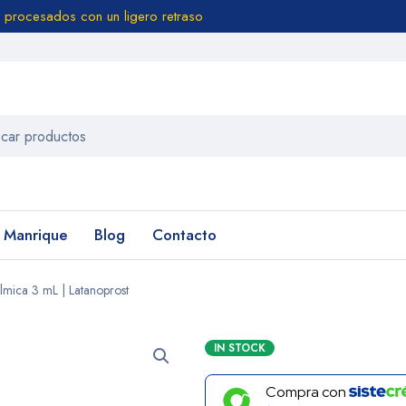
 procesados con un ligero retraso
n Manrique
Blog
Contacto
mica 3 mL | Latanoprost
IN STOCK
Compra con