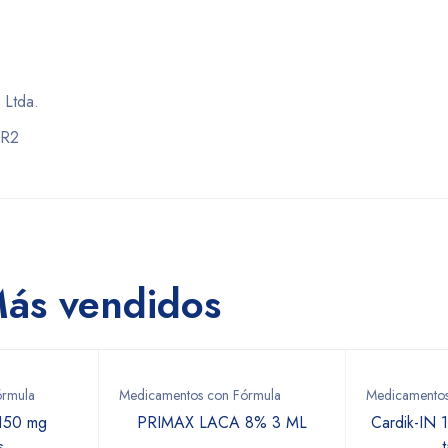
 Ltda.
-R2
ás vendidos
órmula
Medicamentos con Fórmula
Medicamentos
 150 mg
PRIMAX LACA 8% 3 ML
Cardik-IN 
s