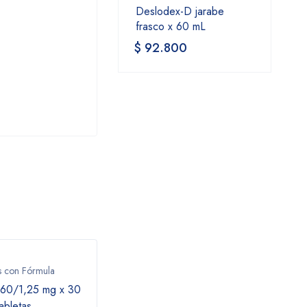
Deslodex-D jarabe
frasco x 60 mL
$
92.800
 con Fórmula
Medicamentos con Fórmula
Medic
160/1,25 mg x 30
TIZAFEN 350/2MG 20
A
tabletas
TABLETAS