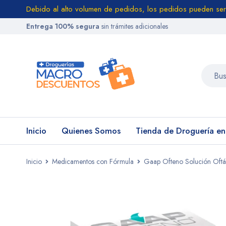
Debido al alto volumen de pedidos, los pedidos pueden ser
Entrega 100% segura
sin trámites adicionales
Inicio
Quienes Somos
Tienda de Droguería e
Inicio
Medicamentos con Fórmula
Gaap Ofteno Solución Oftál