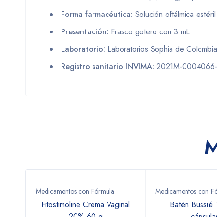
Forma farmacéutica:
Solución oftálmica estéril
Presentación:
Frasco gotero con 3 mL
Laboratorio:
Laboratorios Sophia de Colombia
Registro sanitario INVIMA:
2021M-0004066
M
Medicamentos con Fórmula
Medicamentos con F
n
Fitostimoline Crema Vaginal
Batén Bussié
rost
20% 60 g
cápsula