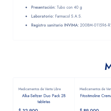
Presentación:
Tubo con 40 g
Laboratorio:
Farmacol S.A.S.
Registro sanitario INVIMA:
2008M-011596-R
M
Medicamentos de Venta Libre
Medicamentos de Vent
es |
Alka-Seltzer Duo Pack 28
Fitostimoline Cre
ii
tabletas
$
32.900
$
89.000