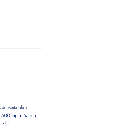
de Venta Libre
Medicamentos de Venta Libre
Medic
e 500 mg + 65 mg
Fitostimoline Gel 15% 32 g |
No
x10
Triticum vulgare
$
90.900
$
18