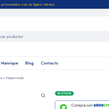
 procesados con un ligero retraso
n Manrique
Blog
Contacto
na + Heparinoide
IN STOCK
Compra con