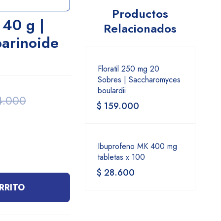
Productos
 40 g |
Relacionados
arinoide
Floratil 250 mg 20
Sobres | Saccharomyces
boulardii
.000
$
159.000
Ibuprofeno MK 400 mg
tabletas x 100
$
28.600
RRITO