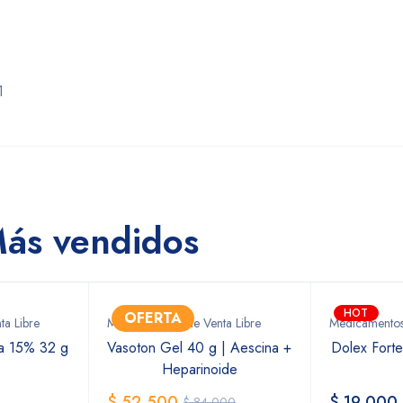
1
ás vendidos
HOT
a Libre
Medicamentos de Venta Libre
Medicamentos 
ma 15% 32 g
Vasoton Gel 40 g | Aescina +
Dolex Fort
Heparinoide
$
52.500
$
19.000
$
84.000