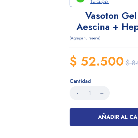
tu cupo.
Vasoton Gel
Aescina + Hep
Agrega tu reseña
$
52.500
$
84
Cantidad
AÑADIR AL CA