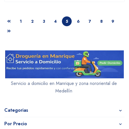
1
2
3
4
5
6
7
8
9
Servicio a domicilio en Manrique y zona nororiental de
Medellín
Categorias
Por Precio