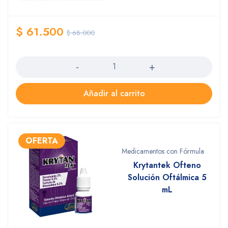
$
61.500
$
68.000
Cantidad
Añadir al carrito
Medicamentos con Fórmula
Krytantek Ofteno
Solución Oftálmica 5
mL