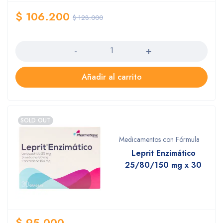
$
106.200
$
128.000
Cantidad
Añadir al carrito
SOLD OUT
Medicamentos con Fórmula
Leprit Enzimático
25/80/150 mg x 30
$
95.000