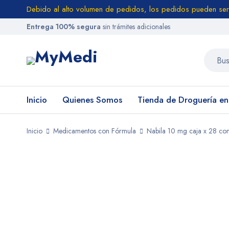
Debido al alto volumen de pedidos, los pedidos pueden ser
Entrega 100% segura
sin trámites adicionales
Inicio
Quienes Somos
Tienda de Droguería e
Inicio
Medicamentos con Fórmula
Nabila 10 mg caja x 28 co