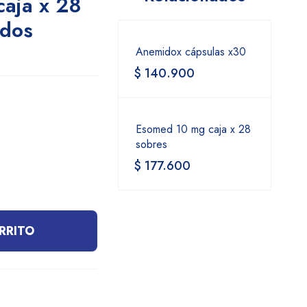
caja x 28
idos
Anemidox cápsulas x30
$
140.900
Esomed 10 mg caja x 28
sobres
$
177.600
RRITO