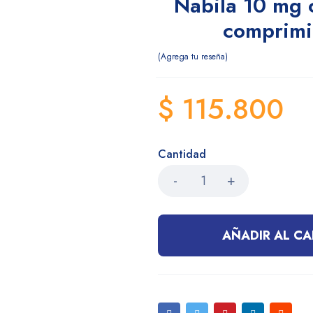
Nabila 10 mg 
comprim
Agrega tu reseña
$
115.800
Cantidad
AÑADIR AL CA