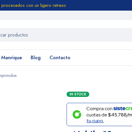
 procesados con un ligero retraso
n Manrique
Blog
Contacto
mprimidos
IN STOCK
Compra con
cuotas de
$45.788/m
tu cupo.